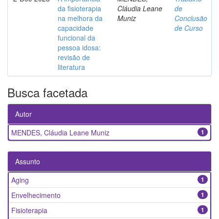
da fisioterapia
Cláudia Leane
de
na melhora da
Muniz
Conclusão
capacidade
de Curso
funcional da
pessoa idosa:
revisão de
literatura
Busca facetada
Autor
MENDES, Cláudia Leane Muniz
1
Assunto
Aging
1
Envelhecimento
1
Fisioterapia
1