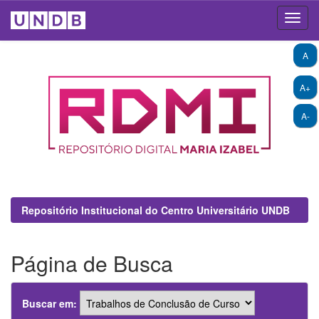
Skip
A
navigation
A+
A-
Repositório Institucional do Centro Universitário UNDB
Página de Busca
Buscar em: