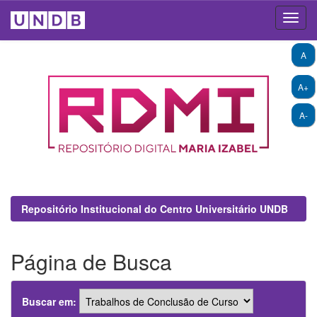
Skip
A
navigation
A+
A-
Repositório Institucional do Centro Universitário UNDB
Página de Busca
Buscar em: