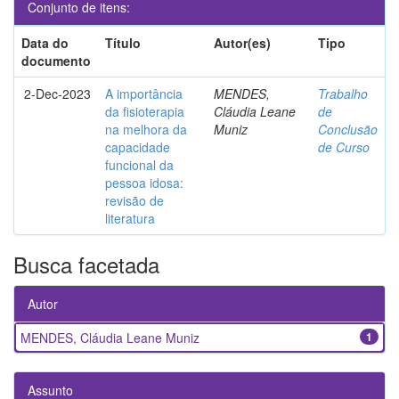
Conjunto de itens:
Data do
Título
Autor(es)
Tipo
documento
2-Dec-2023
A importância
MENDES,
Trabalho
da fisioterapia
Cláudia Leane
de
na melhora da
Muniz
Conclusão
capacidade
de Curso
funcional da
pessoa idosa:
revisão de
literatura
Busca facetada
Autor
MENDES, Cláudia Leane Muniz
1
Assunto