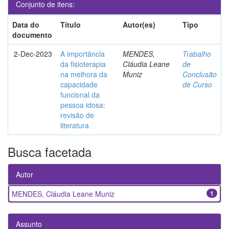
Conjunto de itens:
Data do
Título
Autor(es)
Tipo
documento
2-Dec-2023
A importância
MENDES,
Trabalho
da fisioterapia
Cláudia Leane
de
na melhora da
Muniz
Conclusão
capacidade
de Curso
funcional da
pessoa idosa:
revisão de
literatura
Busca facetada
Autor
MENDES, Cláudia Leane Muniz
1
Assunto