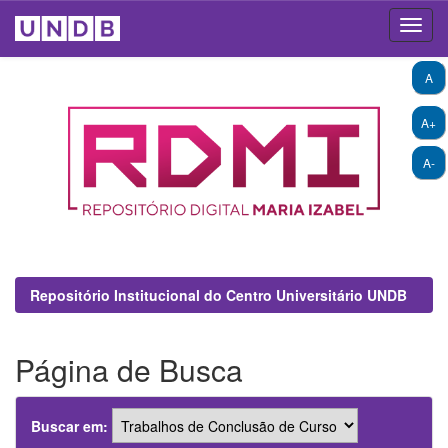
Skip
A
navigation
A+
A-
Repositório Institucional do Centro Universitário UNDB
Página de Busca
Buscar em: