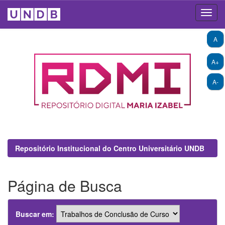
Skip
A
navigation
A+
A-
Repositório Institucional do Centro Universitário UNDB
Página de Busca
Buscar em: