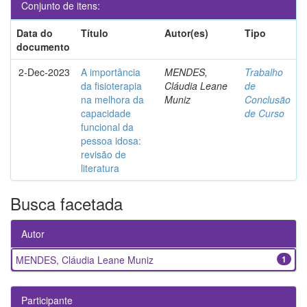
Conjunto de itens:
Data do
Título
Autor(es)
Tipo
documento
2-Dec-2023
A importância
MENDES,
Trabalho
da fisioterapia
Cláudia Leane
de
na melhora da
Muniz
Conclusão
capacidade
de Curso
funcional da
pessoa idosa:
revisão de
literatura
Busca facetada
Autor
MENDES, Cláudia Leane Muniz
1
Participante