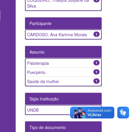
COQUEIRO, Thallyta Jiulyane da
Silva
Participante
CARDOSO, Ana Karinne Morais
1
Assunto
Fisioterapia
1
Puerpério
1
Saúde da mulher
1
Sigla Instituição
UNDB
1
Tipo de documento