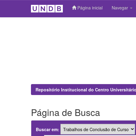
Página inicial
Navegar
Skip
navigation
Repositório Institucional do Centro Universitár
Página de Busca
Buscar em: