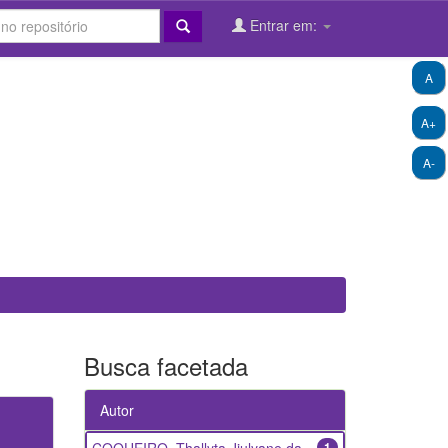
Entrar em:
A
A+
A-
Busca facetada
Autor
1