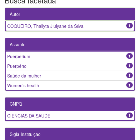
Busca facetada
Autor
COQUEIRO, Thallyta Jiulyane da Silva
1
Assunto
Puerperium
1
Puerpério
1
Saúde da mulher
1
Women's health
1
CNPQ
CIENCIAS DA SAUDE
1
Sigla Instituição