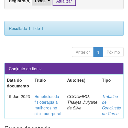
Registro(s)
Resultado 1-1 de 1.
Anterior
1
Póximo
Conjunto de itens:
Data do
Título
Autor(es)
Tipo
documento
19-Jun-2023
Benefícios da
COQUEIRO,
Trabalho
fisioterapia a
Thallyta Jiulyane
de
mulheres no
da Silva
Conclusão
ciclo puerperal
de Curso