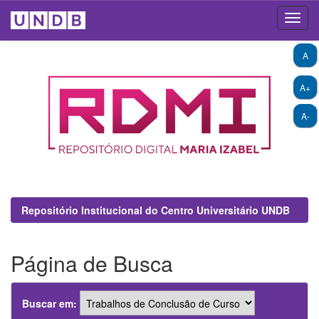
Skip
A
navigation
A+
A-
Repositório Institucional do Centro Universitário UNDB
Página de Busca
Buscar em: