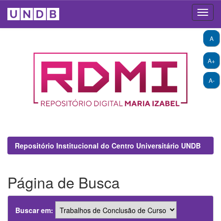
Skip
A
navigation
A+
A-
Repositório Institucional do Centro Universitário UNDB
Página de Busca
Buscar em: