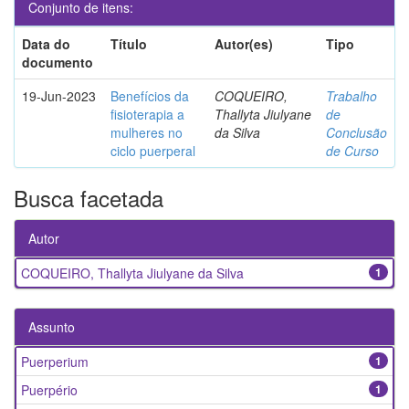
Conjunto de itens:
Data do
Título
Autor(es)
Tipo
documento
19-Jun-2023
Benefícios da
COQUEIRO,
Trabalho
fisioterapia a
Thallyta Jiulyane
de
mulheres no
da Silva
Conclusão
ciclo puerperal
de Curso
Busca facetada
Autor
COQUEIRO, Thallyta Jiulyane da Silva
1
Assunto
Puerperium
1
Puerpério
1