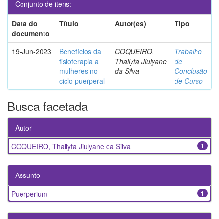
Conjunto de itens:
Data do
Título
Autor(es)
Tipo
documento
19-Jun-2023
Benefícios da
COQUEIRO,
Trabalho
fisioterapia a
Thallyta Jiulyane
de
mulheres no
da Silva
Conclusão
ciclo puerperal
de Curso
Busca facetada
Autor
COQUEIRO, Thallyta Jiulyane da Silva
1
Assunto
Puerperium
1