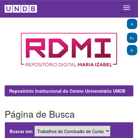
Skip
A
navigation
A+
A-
Repositório Institucional do Centro Universitário UNDB
Página de Busca
Buscar em: