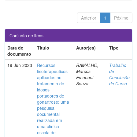
Anterior
1
Póximo
Conjunto de itens:
Data do
Título
Autor(es)
Tipo
documento
19-Jun-2023
Recursos
RAMALHO,
Trabalho
fisoterapêuticos
Marcos
de
aplicados no
Emanoel
Conclusão
tratamento de
Souza
de Curso
idosos
portadores de
gonartrose: uma
pesquisa
documental
realizada em
uma clínica
escola de