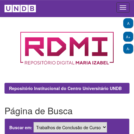
Skip
A
navigation
A+
A-
Repositório Institucional do Centro Universitário UNDB
Página de Busca
Buscar em: