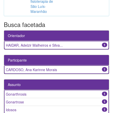
fisioterapia de
São Luís-
Maranhão
Busca facetada
Orientador
HAIDAR, Adelzir Malheiros e Silva...
1
Participante
CARDOSO, Ana Karinne Morais
1
Assunto
Gonarthrosis
1
Gonartrose
1
Idosos
1