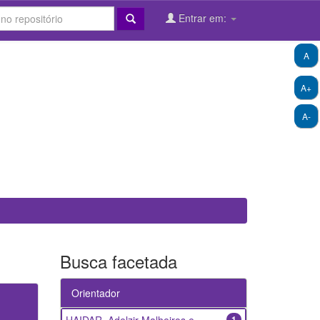
Entrar em:
A
A+
A-
Busca facetada
Orientador
1