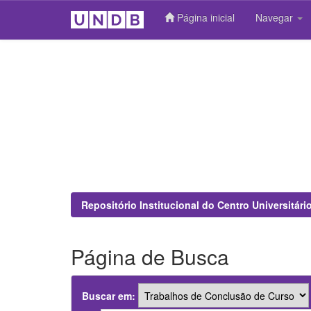
Página inicial
Navegar
Skip
navigation
Repositório Institucional do Centro Universitár
Página de Busca
Buscar em: