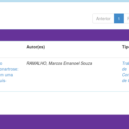
Anterior
1
Autor(es)
Tip
no
RAMALHO, Marcos Emanoel Souza
Tra
onartrose:
de
 em uma
Con
uís-
de 