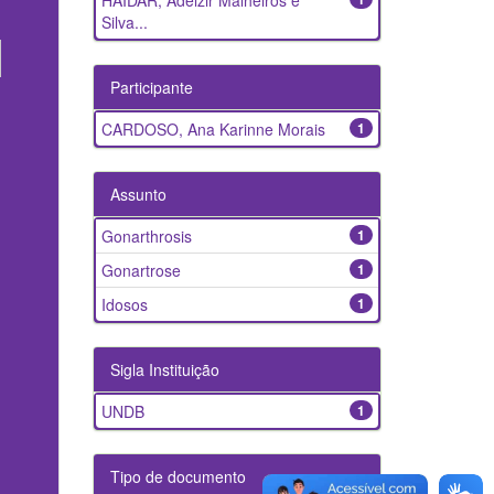
HAIDAR, Adelzir Malheiros e
Silva...
Participante
CARDOSO, Ana Karinne Morais
1
Assunto
Gonarthrosis
1
Gonartrose
1
Idosos
1
Sigla Instituição
UNDB
1
Tipo de documento