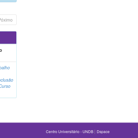
Póximo
o
balho
clusão
Curso
|
Centro Universitário - UNDB
Dspace