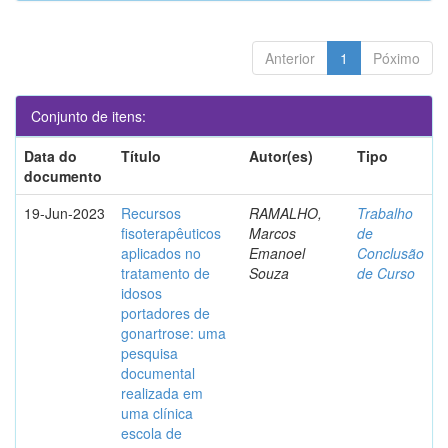
Anterior
1
Póximo
Conjunto de itens:
Data do
Título
Autor(es)
Tipo
documento
19-Jun-2023
Recursos
RAMALHO,
Trabalho
fisoterapêuticos
Marcos
de
aplicados no
Emanoel
Conclusão
tratamento de
Souza
de Curso
idosos
portadores de
gonartrose: uma
pesquisa
documental
realizada em
uma clínica
escola de