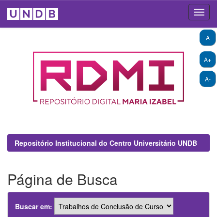
Skip
A
navigation
A+
A-
Repositório Institucional do Centro Universitário UNDB
Página de Busca
Buscar em: