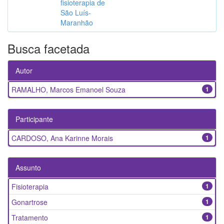
fisioterapia de
São Luís-
Maranhão
Busca facetada
Autor
RAMALHO, Marcos Emanoel Souza
1
Participante
CARDOSO, Ana Karinne Morais
1
Assunto
Fisioterapia
1
Gonartrose
1
Tratamento
1