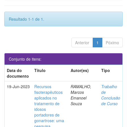
Resultado 1-1 de 1.
Anterior
1
Póximo
Conjunto de itens:
Data do
Título
Autor(es)
Tipo
documento
19-Jun-2023
Recursos
RAMALHO,
Trabalho
fisoterapêuticos
Marcos
de
aplicados no
Emanoel
Conclusão
tratamento de
Souza
de Curso
idosos
portadores de
gonartrose: uma
pesquisa