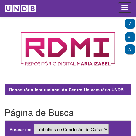
Skip
A
navigation
A+
A-
Repositório Institucional do Centro Universitário UNDB
Página de Busca
Buscar em: