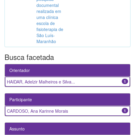
documental
realizada em
uma clínica
escola de
fisioterapia de
São Luís-
Maranhão
Busca facetada
Orientador
HAIDAR, Adelzir Malheiros e Silva...
1
Participante
CARDOSO, Ana Karinne Morais
1
Assunto