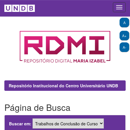
Skip
A
navigation
A+
A-
Repositório Institucional do Centro Universitário UNDB
Página de Busca
Buscar em: