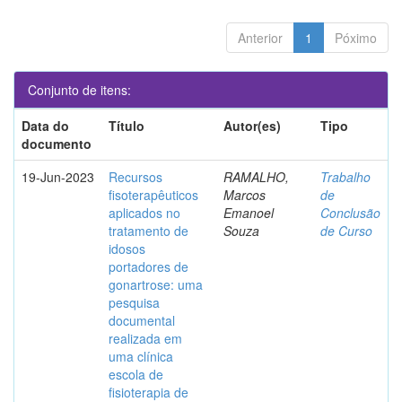
Anterior
1
Póximo
Conjunto de itens:
Data do
Título
Autor(es)
Tipo
documento
19-Jun-2023
Recursos
RAMALHO,
Trabalho
fisoterapêuticos
Marcos
de
aplicados no
Emanoel
Conclusão
tratamento de
Souza
de Curso
idosos
portadores de
gonartrose: uma
pesquisa
documental
realizada em
uma clínica
escola de
fisioterapia de