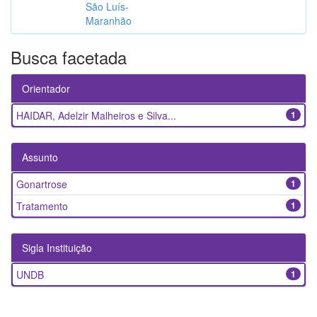
São Luís-
Maranhão
Busca facetada
Orientador
HAIDAR, Adelzir Malheiros e Silva...
1
Assunto
Gonartrose
1
Tratamento
1
Sigla Instituição
UNDB
1