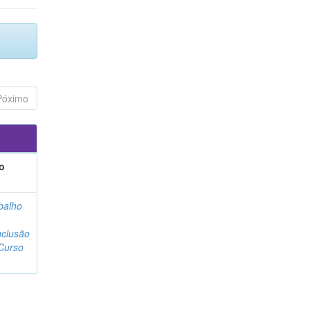
Póximo
o
balho
clusão
Curso