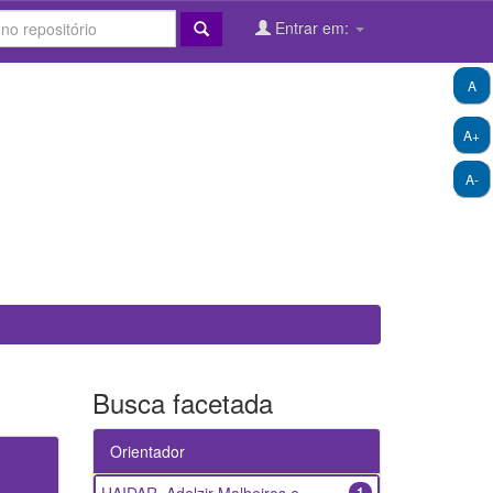
Entrar em:
A
A+
A-
Busca facetada
Orientador
1