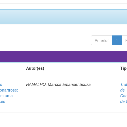
Anterior
1
Autor(es)
Tip
no
RAMALHO, Marcos Emanoel Souza
Tra
onartrose:
de
 em uma
Con
uís-
de 