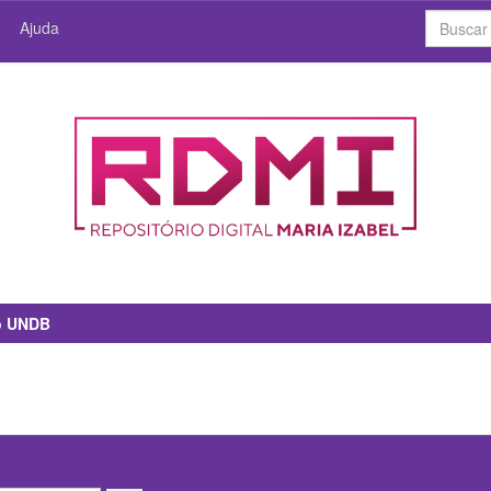
Ajuda
io UNDB