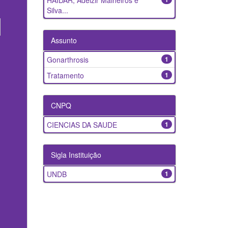
HAIDAR, Adelzir Malheiros e
Silva...
Assunto
Gonarthrosis
1
Tratamento
1
CNPQ
CIENCIAS DA SAUDE
1
Sigla Instituição
UNDB
1