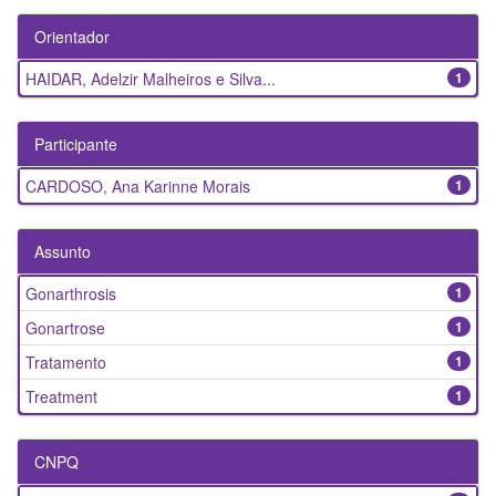
Orientador
HAIDAR, Adelzir Malheiros e Silva...
1
Participante
CARDOSO, Ana Karinne Morais
1
Assunto
Gonarthrosis
1
Gonartrose
1
Tratamento
1
Treatment
1
CNPQ