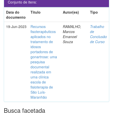
Conjunto de itens:
Data do
Título
Autor(es)
Tipo
documento
19-Jun-2023
Recursos
RAMALHO,
Trabalho
fisoterapêuticos
Marcos
de
aplicados no
Emanoel
Conclusão
tratamento de
Souza
de Curso
idosos
portadores de
gonartrose: uma
pesquisa
documental
realizada em
uma clínica
escola de
fisioterapia de
São Luís-
Maranhão
Busca facetada