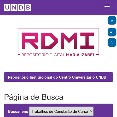
Skip
A
navigation
A+
A-
Repositório Institucional do Centro Universitário UNDB
Página de Busca
Buscar em: