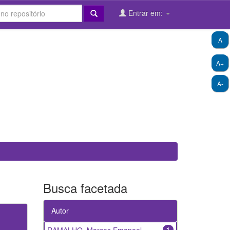
Entrar em:
A
A+
A-
Busca facetada
Autor
1