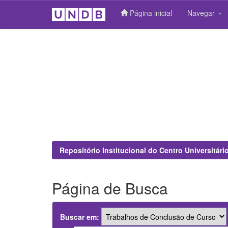
Página inicial
Navegar
Skip
navigation
Repositório Institucional do Centro Universitár
Página de Busca
Buscar em: