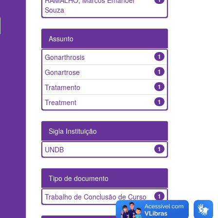
RAMALHO, Marcos Emanoel
Souza
Assunto
Gonarthrosis
1
Gonartrose
1
Tratamento
1
Treatment
1
Sigla Instituição
UNDB
1
Tipo de documento
Trabalho de Conclusão de Curso
1