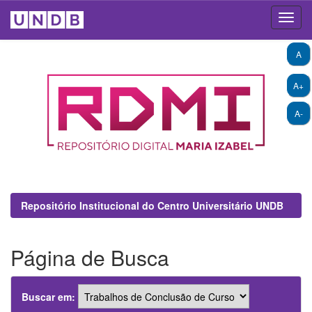
Skip
A
navigation
A+
A-
Repositório Institucional do Centro Universitário UNDB
Página de Busca
Buscar em: