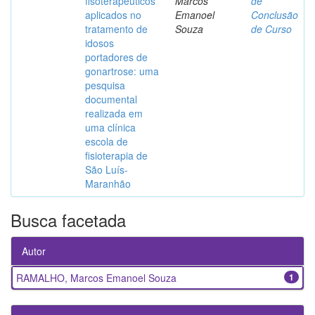
fisoterapêuticos
Marcos
de
aplicados no
Emanoel
Conclusão
tratamento de
Souza
de Curso
idosos
portadores de
gonartrose: uma
pesquisa
documental
realizada em
uma clínica
escola de
fisioterapia de
São Luís-
Maranhão
Busca facetada
Autor
RAMALHO, Marcos Emanoel Souza
1