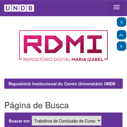
Skip
A
navigation
A+
A-
Repositório Institucional do Centro Universitário UNDB
Página de Busca
Buscar em: