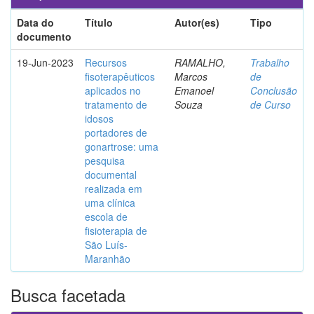
Data do
Título
Autor(es)
Tipo
documento
19-Jun-2023
Recursos
RAMALHO,
Trabalho
fisoterapêuticos
Marcos
de
aplicados no
Emanoel
Conclusão
tratamento de
Souza
de Curso
idosos
portadores de
gonartrose: uma
pesquisa
documental
realizada em
uma clínica
escola de
fisioterapia de
São Luís-
Maranhão
Busca facetada