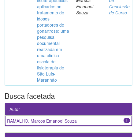
fisoterapêuticos
Marcos
de
aplicados no
Emanoel
Conclusão
tratamento de
Souza
de Curso
idosos
portadores de
gonartrose: uma
pesquisa
documental
realizada em
uma clínica
escola de
fisioterapia de
São Luís-
Maranhão
Busca facetada
Autor
RAMALHO, Marcos Emanoel Souza
1