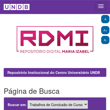
Skip
A
navigation
A+
A-
Repositório Institucional do Centro Universitário UNDB
Página de Busca
Buscar em: