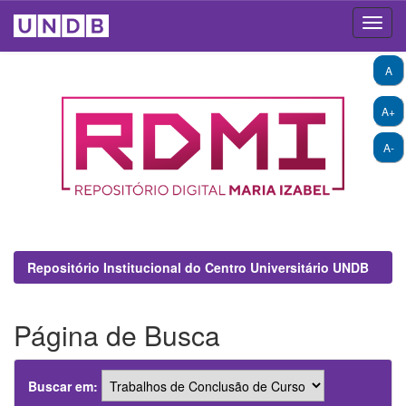
Skip
A
navigation
A+
A-
Repositório Institucional do Centro Universitário UNDB
Página de Busca
Buscar em: