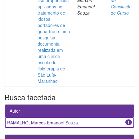
fisoterapêuticos
Marcos
de
aplicados no
Emanoel
Conclusão
tratamento de
Souza
de Curso
idosos
portadores de
gonartrose: uma
pesquisa
documental
realizada em
uma clínica
escola de
fisioterapia de
São Luís-
Maranhão
Busca facetada
Autor
RAMALHO, Marcos Emanoel Souza
1