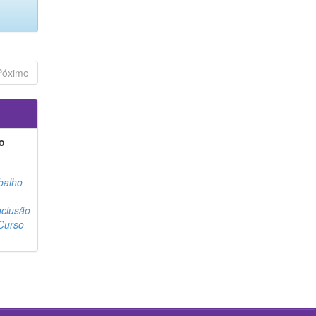
Póximo
o
balho
clusão
Curso