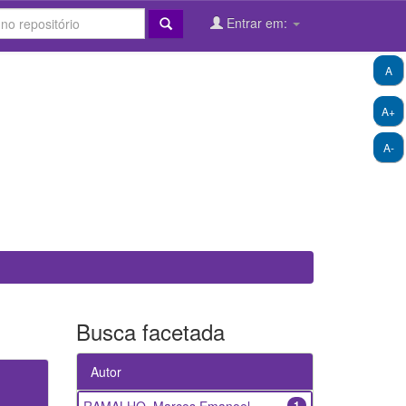
Entrar em:
A
A+
A-
Busca facetada
Autor
1