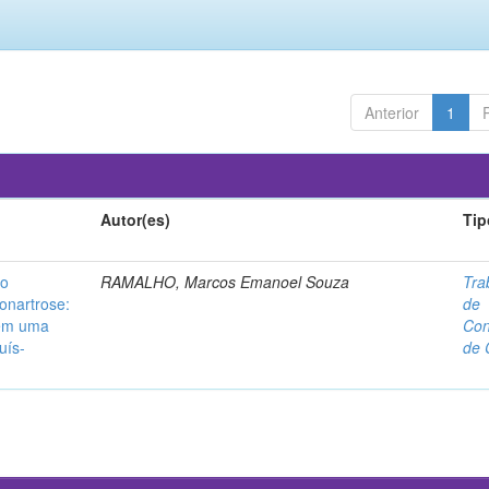
Anterior
1
Autor(es)
Tip
no
RAMALHO, Marcos Emanoel Souza
Tra
onartrose:
de
 em uma
Con
uís-
de 