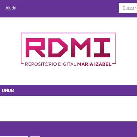
Ajuda
io UNDB