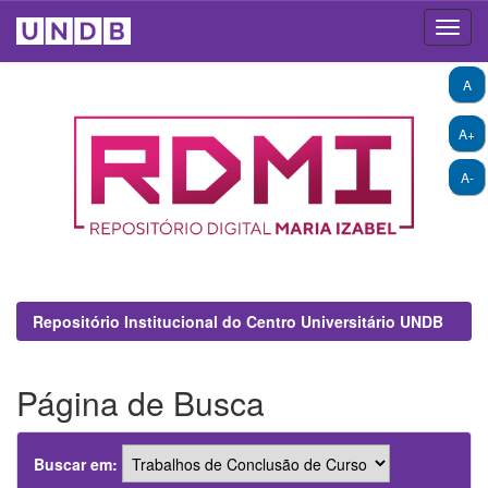
Skip
A
navigation
A+
A-
Repositório Institucional do Centro Universitário UNDB
Página de Busca
Buscar em: