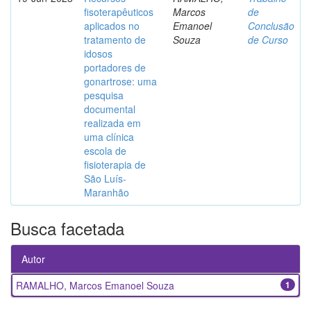
fisoterapêuticos
Marcos
de
aplicados no
Emanoel
Conclusão
tratamento de
Souza
de Curso
idosos
portadores de
gonartrose: uma
pesquisa
documental
realizada em
uma clínica
escola de
fisioterapia de
São Luís-
Maranhão
Busca facetada
Autor
RAMALHO, Marcos Emanoel Souza
1