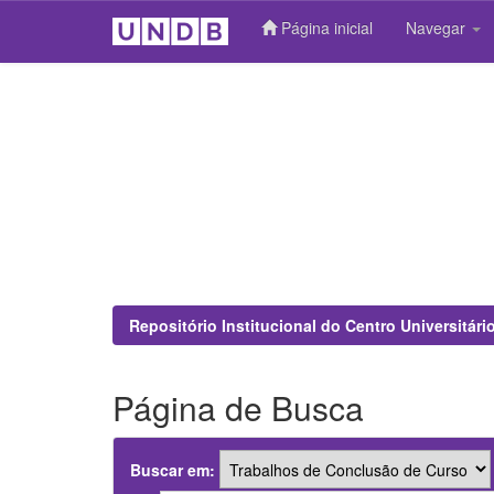
Página inicial
Navegar
Skip
navigation
Repositório Institucional do Centro Universitár
Página de Busca
Buscar em: