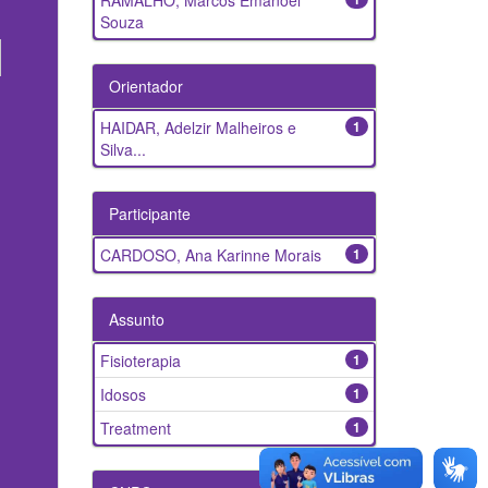
RAMALHO, Marcos Emanoel
Souza
Orientador
HAIDAR, Adelzir Malheiros e
1
Silva...
Participante
CARDOSO, Ana Karinne Morais
1
Assunto
Fisioterapia
1
Idosos
1
Treatment
1