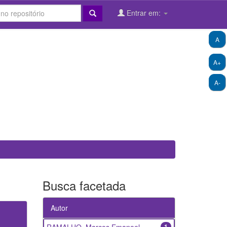
Entrar em:
A
A+
A-
Busca facetada
Autor
1