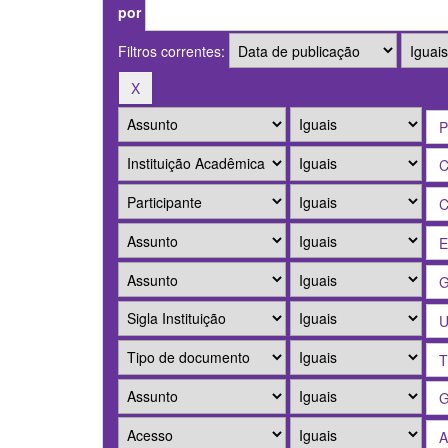
por
Filtros correntes: