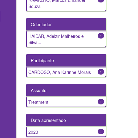
RAMALHO, Marcos Emanoel
Souza
Orientador
HAIDAR, Adelzir Malheiros e
1
Silva...
Participante
CARDOSO, Ana Karinne Morais
1
Assunto
Treatment
1
Data apresentado
2023
1