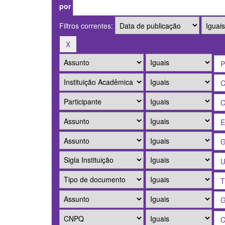
por
Filtros correntes: