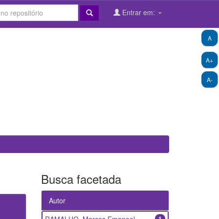
Entrar em:
A
A+
A-
Busca facetada
Autor
1