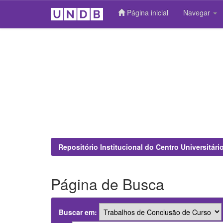
Página inicial
Navegar
Skip
navigation
Repositório Institucional do Centro Universitár
Página de Busca
Buscar em: