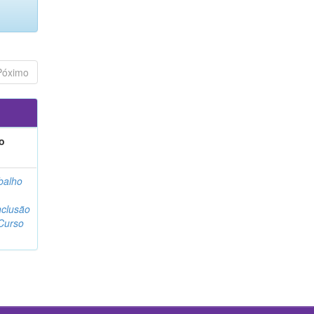
Póximo
o
balho
clusão
Curso