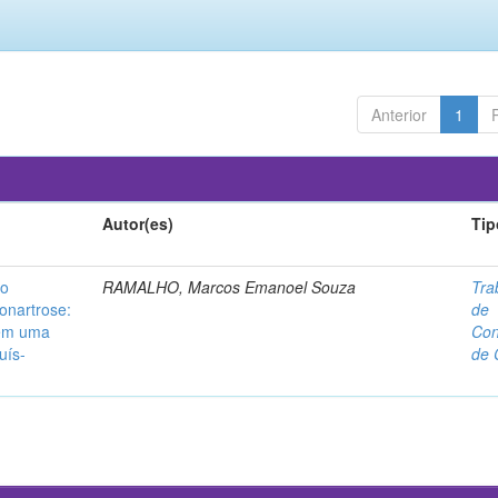
Anterior
1
Autor(es)
Tip
no
RAMALHO, Marcos Emanoel Souza
Tra
onartrose:
de
 em uma
Con
uís-
de 