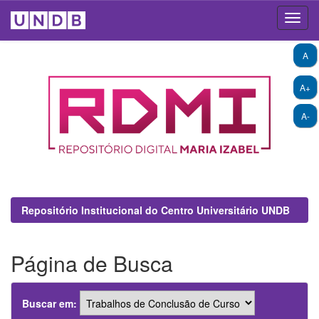
Skip
A
navigation
A+
A-
Repositório Institucional do Centro Universitário UNDB
Página de Busca
Buscar em: