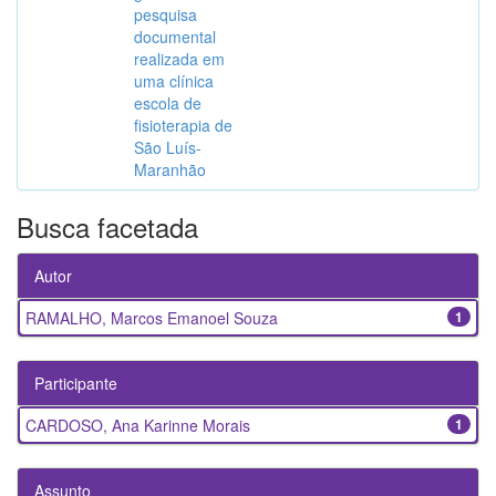
pesquisa
documental
realizada em
uma clínica
escola de
fisioterapia de
São Luís-
Maranhão
Busca facetada
Autor
RAMALHO, Marcos Emanoel Souza
1
Participante
CARDOSO, Ana Karinne Morais
1
Assunto