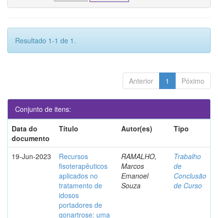
Resultado 1-1 de 1.
Anterior
1
Póximo
Conjunto de itens:
Data do
Título
Autor(es)
Tipo
documento
19-Jun-2023
Recursos
RAMALHO,
Trabalho
fisoterapêuticos
Marcos
de
aplicados no
Emanoel
Conclusão
tratamento de
Souza
de Curso
idosos
portadores de
gonartrose: uma