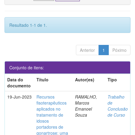
Resultado 1-1 de 1.
Anterior
1
Póximo
Conjunto de itens:
Data do
Título
Autor(es)
Tipo
documento
19-Jun-2023
Recursos
RAMALHO,
Trabalho
fisoterapêuticos
Marcos
de
aplicados no
Emanoel
Conclusão
tratamento de
Souza
de Curso
idosos
portadores de
gonartrose: uma