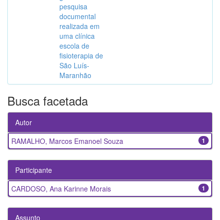
pesquisa
documental
realizada em
uma clínica
escola de
fisioterapia de
São Luís-
Maranhão
Busca facetada
Autor
RAMALHO, Marcos Emanoel Souza
1
Participante
CARDOSO, Ana Karinne Morais
1
Assunto