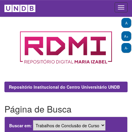
Skip
A
navigation
A+
A-
Repositório Institucional do Centro Universitário UNDB
Página de Busca
Buscar em: