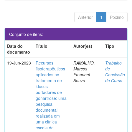
Anterior
1
Póximo
Conjunto de itens:
Data do
Título
Autor(es)
Tipo
documento
19-Jun-2023
Recursos
RAMALHO,
Trabalho
fisoterapêuticos
Marcos
de
aplicados no
Emanoel
Conclusão
tratamento de
Souza
de Curso
idosos
portadores de
gonartrose: uma
pesquisa
documental
realizada em
uma clínica
escola de