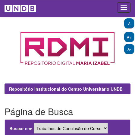
Skip
A
navigation
A+
A-
Repositório Institucional do Centro Universitário UNDB
Página de Busca
Buscar em: