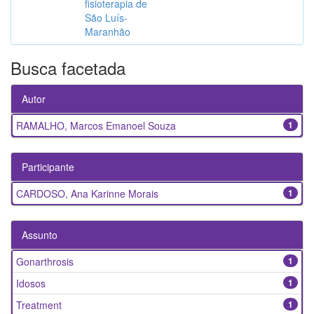
fisioterapia de
São Luís-
Maranhão
Busca facetada
Autor
RAMALHO, Marcos Emanoel Souza
1
Participante
CARDOSO, Ana Karinne Morais
1
Assunto
Gonarthrosis
1
Idosos
1
Treatment
1