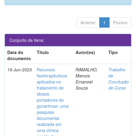
Anterior
1
Póximo
Conjunto de itens:
Data do
Título
Autor(es)
Tipo
documento
19-Jun-2023
Recursos
RAMALHO,
Trabalho
fisoterapêuticos
Marcos
de
aplicados no
Emanoel
Conclusão
tratamento de
Souza
de Curso
idosos
portadores de
gonartrose: uma
pesquisa
documental
realizada em
uma clínica