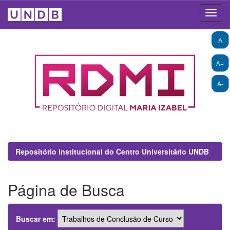
Skip
A
navigation
A+
A-
Repositório Institucional do Centro Universitário UNDB
Página de Busca
Buscar em: