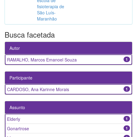
escola de
fisioterapia de
São Luís-
Maranhão
Busca facetada
Autor
RAMALHO, Marcos Emanoel Souza
1
Participante
CARDOSO, Ana Karinne Morais
1
Assunto
Elderly
1
Gonartrose
1