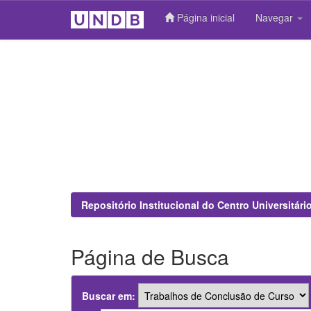
Página inicial
Navegar
Skip
navigation
Repositório Institucional do Centro Universitár
Página de Busca
Buscar em: