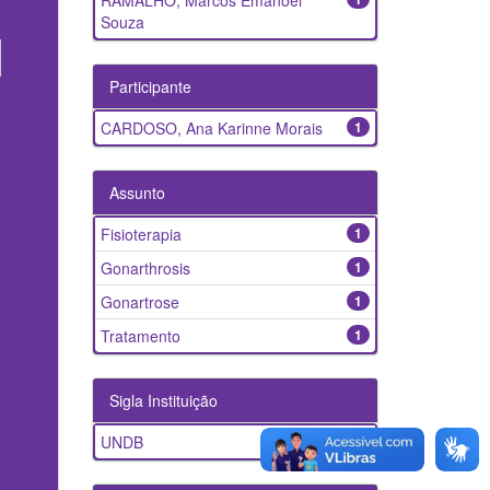
RAMALHO, Marcos Emanoel
Souza
Participante
CARDOSO, Ana Karinne Morais
1
Assunto
Fisioterapia
1
Gonarthrosis
1
Gonartrose
1
Tratamento
1
Sigla Instituição
UNDB
1