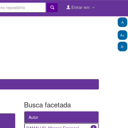
Entrar em:
A
A+
A-
Busca facetada
Autor
1