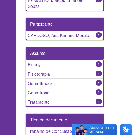
RAMALHO, Marcos Emanoel
Souza
Participante
CARDOSO, Ana Karinne Morais
1
Assunto
Elderly
1
Fisioterapia
1
Gonarthrosis
1
Gonartrose
1
Tratamento
1
Tipo de documento
Trabalho de Conclusão de Curso
1