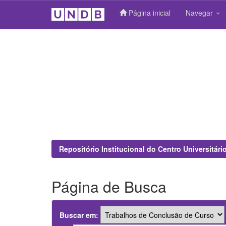
Página inicial
Navegar
Skip
navigation
Repositório Institucional do Centro Universitár
Página de Busca
Buscar em: