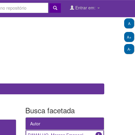
Entrar em:
A
A+
A-
Busca facetada
Autor
1