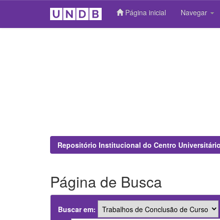
Página inicial
Navegar
Skip
navigation
Repositório Institucional do Centro Universitár
Página de Busca
Buscar em: