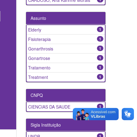
CARDOSO, Ana Karinne Morais
Assunto
Elderly
1
Fisioterapia
1
Gonarthrosis
1
Gonartrose
1
Tratamento
1
Treatment
1
CNPQ
CIENCIAS DA SAUDE
1
Sigla Instituição
UNDB
1