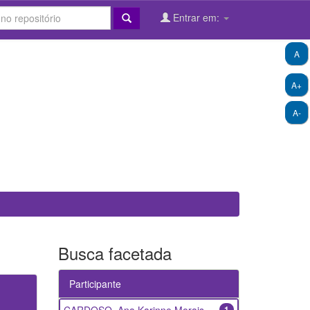
Entrar em:
A
A+
A-
Busca facetada
Participante
1