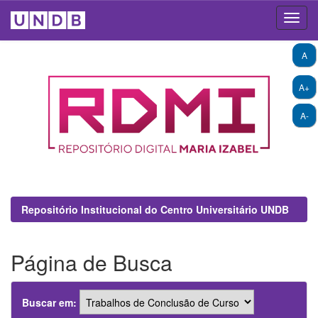
Skip
A
navigation
A+
A-
Repositório Institucional do Centro Universitário UNDB
Página de Busca
Buscar em: