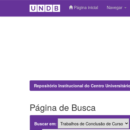
Página inicial
Navegar
Skip
navigation
Repositório Institucional do Centro Universitár
Página de Busca
Buscar em: