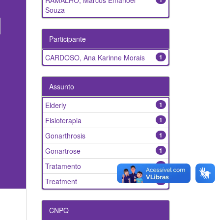
RAMALHO, Marcos Emanoel
Souza
Participante
CARDOSO, Ana Karinne Morais
1
Assunto
Elderly
1
Fisioterapia
1
Gonarthrosis
1
Gonartrose
1
Tratamento
1
Treatment
1
CNPQ