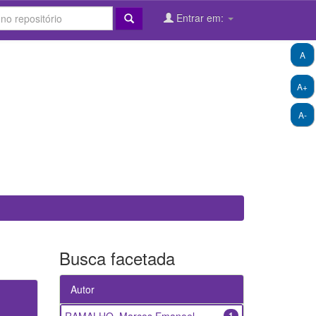
Entrar em:
A
A+
A-
Busca facetada
Autor
1