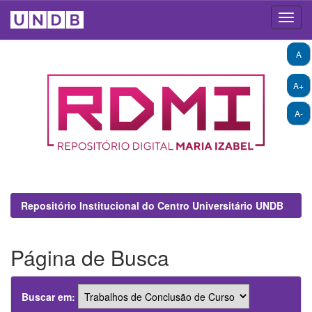
Skip
A
navigation
A+
A-
Repositório Institucional do Centro Universitário UNDB
Página de Busca
Buscar em: