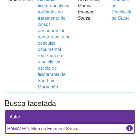
fisoterapêuticos
Marcos
de
aplicados no
Emanoel
Conclusão
tratamento de
Souza
de Curso
idosos
portadores de
gonartrose: uma
pesquisa
documental
realizada em
uma clínica
escola de
fisioterapia de
São Luís-
Maranhão
Busca facetada
Autor
RAMALHO, Marcos Emanoel Souza
1