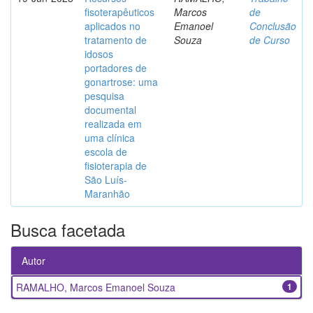
fisoterapêuticos
Marcos
de
aplicados no
Emanoel
Conclusão
tratamento de
Souza
de Curso
idosos
portadores de
gonartrose: uma
pesquisa
documental
realizada em
uma clínica
escola de
fisioterapia de
São Luís-
Maranhão
Busca facetada
Autor
RAMALHO, Marcos Emanoel Souza
1