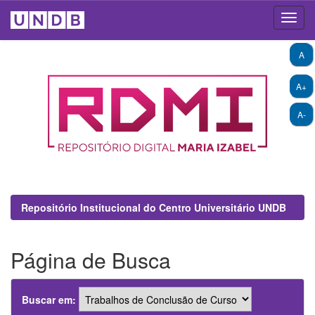
Skip
A
navigation
A+
A-
Repositório Institucional do Centro Universitário UNDB
Página de Busca
Buscar em: