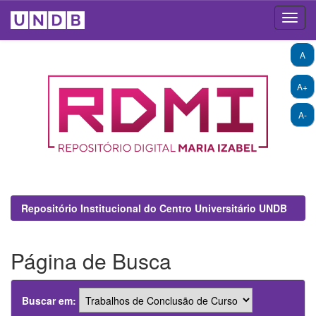
Skip
A
navigation
A+
A-
Repositório Institucional do Centro Universitário UNDB
Página de Busca
Buscar em: