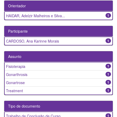
Orientador
HAIDAR, Adelzir Malheiros e Silva...
1
Participante
CARDOSO, Ana Karinne Morais
1
Assunto
Fisioterapia
1
Gonarthrosis
1
Gonartrose
1
Treatment
1
Tipo de documento
Trabalho de Conclusão de Curso
1