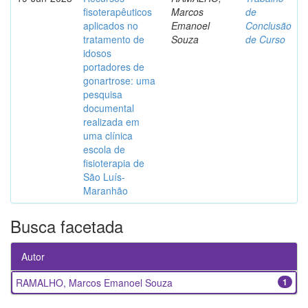
fisoterapêuticos
Marcos
de
aplicados no
Emanoel
Conclusão
tratamento de
Souza
de Curso
idosos
portadores de
gonartrose: uma
pesquisa
documental
realizada em
uma clínica
escola de
fisioterapia de
São Luís-
Maranhão
Busca facetada
Autor
RAMALHO, Marcos Emanoel Souza
1