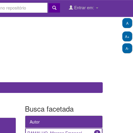
Entrar em:
A
A+
A-
Busca facetada
Autor
1