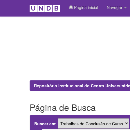
Página inicial
Navegar
Skip
navigation
Repositório Institucional do Centro Universitár
Página de Busca
Buscar em: