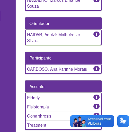
RAMALHO, Marcos Emanoel
Souza
Orientador
HAIDAR, Adelzir Malheiros e
1
Silva...
Participante
CARDOSO, Ana Karinne Morais
1
Assunto
Elderly
1
Fisioterapia
1
Gonarthrosis
1
Treatment
1