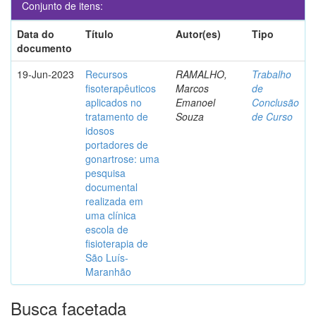
Conjunto de itens:
Data do
Título
Autor(es)
Tipo
documento
19-Jun-2023
Recursos
RAMALHO,
Trabalho
fisoterapêuticos
Marcos
de
aplicados no
Emanoel
Conclusão
tratamento de
Souza
de Curso
idosos
portadores de
gonartrose: uma
pesquisa
documental
realizada em
uma clínica
escola de
fisioterapia de
São Luís-
Maranhão
Busca facetada