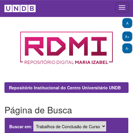
Skip
A
navigation
A+
A-
Repositório Institucional do Centro Universitário UNDB
Página de Busca
Buscar em: