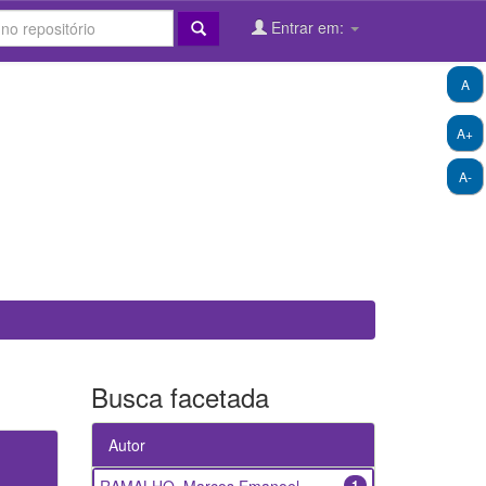
Entrar em:
A
A+
A-
Busca facetada
Autor
1