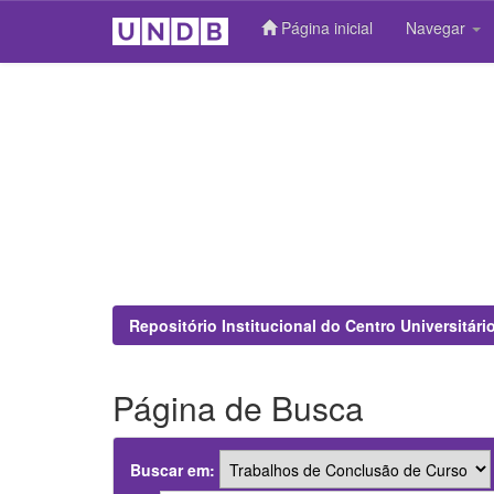
Página inicial
Navegar
Skip
navigation
Repositório Institucional do Centro Universitár
Página de Busca
Buscar em: