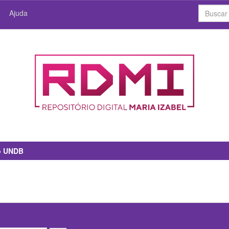
Ajuda
io UNDB