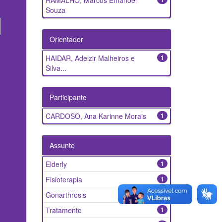
RAMALHO, Marcos Emanoel
Souza
Orientador
HAIDAR, Adelzir Malheiros e
1
Silva...
Participante
CARDOSO, Ana Karinne Morais
1
Assunto
Elderly
1
Fisioterapia
1
Gonarthrosis
1
Tratamento
1