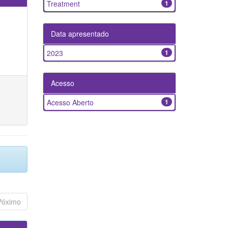
Treatment
1
Data apresentado
2023
1
Acesso
Acesso Aberto
1
Póximo