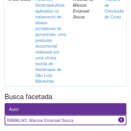
fisoterapêuticos
Marcos
de
aplicados no
Emanoel
Conclusão
tratamento de
Souza
de Curso
idosos
portadores de
gonartrose: uma
pesquisa
documental
realizada em
uma clínica
escola de
fisioterapia de
São Luís-
Maranhão
Busca facetada
Autor
RAMALHO, Marcos Emanoel Souza
1