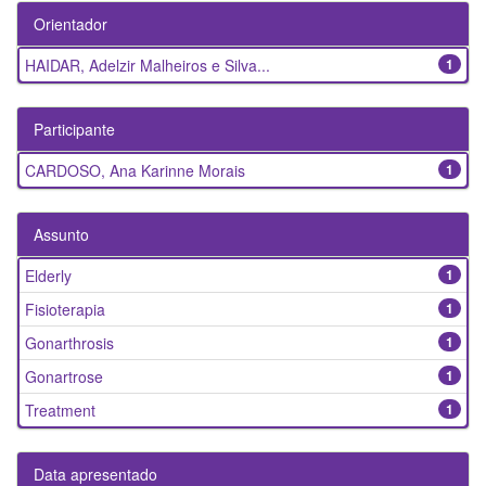
Orientador
HAIDAR, Adelzir Malheiros e Silva...
1
Participante
CARDOSO, Ana Karinne Morais
1
Assunto
Elderly
1
Fisioterapia
1
Gonarthrosis
1
Gonartrose
1
Treatment
1
Data apresentado