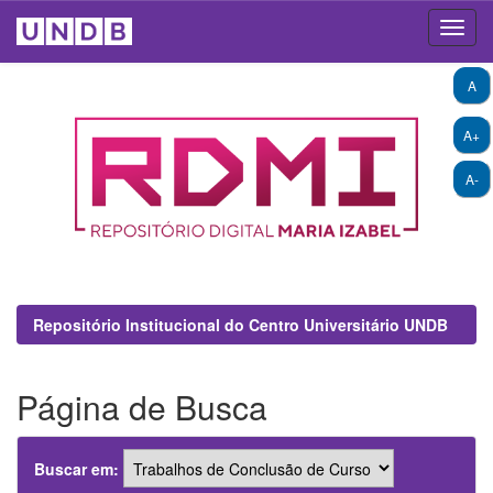
Skip
A
navigation
A+
A-
Repositório Institucional do Centro Universitário UNDB
Página de Busca
Buscar em: