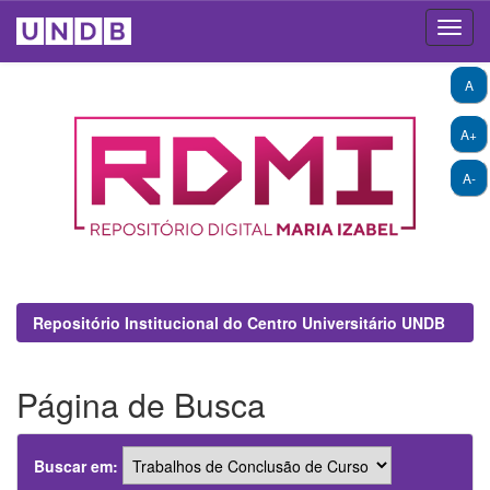
Skip
A
navigation
A+
A-
Repositório Institucional do Centro Universitário UNDB
Página de Busca
Buscar em: