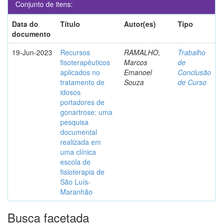
Conjunto de itens:
Data do
Título
Autor(es)
Tipo
documento
19-Jun-2023
Recursos
RAMALHO,
Trabalho
fisoterapêuticos
Marcos
de
aplicados no
Emanoel
Conclusão
tratamento de
Souza
de Curso
idosos
portadores de
gonartrose: uma
pesquisa
documental
realizada em
uma clínica
escola de
fisioterapia de
São Luís-
Maranhão
Busca facetada