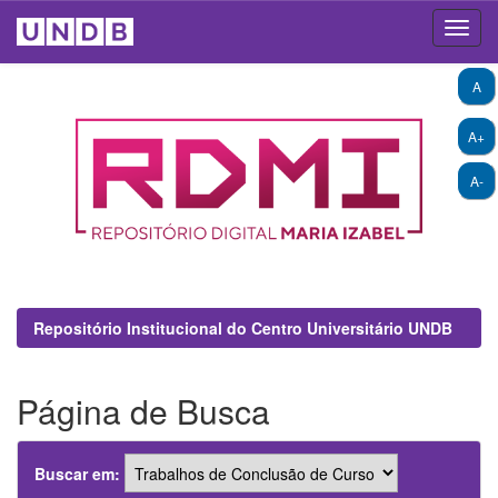
Skip
A
navigation
A+
A-
Repositório Institucional do Centro Universitário UNDB
Página de Busca
Buscar em: