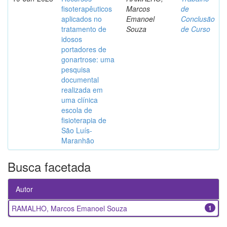
fisoterapêuticos
Marcos
de
aplicados no
Emanoel
Conclusão
tratamento de
Souza
de Curso
idosos
portadores de
gonartrose: uma
pesquisa
documental
realizada em
uma clínica
escola de
fisioterapia de
São Luís-
Maranhão
Busca facetada
Autor
RAMALHO, Marcos Emanoel Souza
1