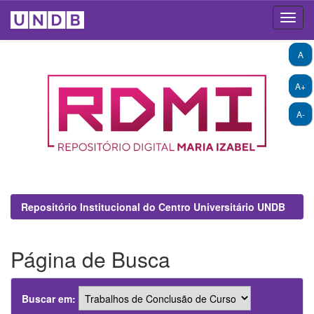
Skip
A
navigation
A+
A-
Repositório Institucional do Centro Universitário UNDB
Página de Busca
Buscar em: