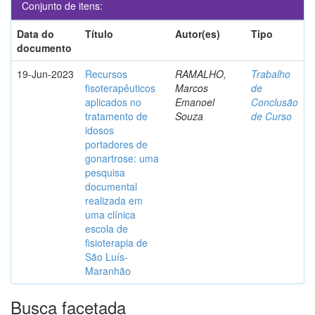
Conjunto de itens:
Data do
Título
Autor(es)
Tipo
documento
19-Jun-2023
Recursos
RAMALHO,
Trabalho
fisoterapêuticos
Marcos
de
aplicados no
Emanoel
Conclusão
tratamento de
Souza
de Curso
idosos
portadores de
gonartrose: uma
pesquisa
documental
realizada em
uma clínica
escola de
fisioterapia de
São Luís-
Maranhão
Busca facetada