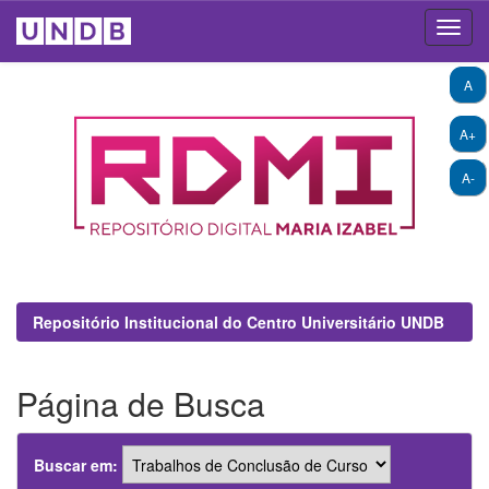
Skip
A
navigation
A+
A-
Repositório Institucional do Centro Universitário UNDB
Página de Busca
Buscar em: