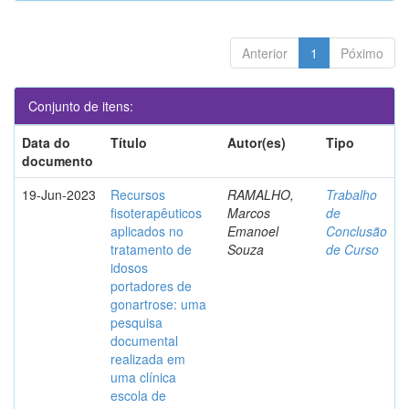
Anterior
1
Póximo
Conjunto de itens:
Data do
Título
Autor(es)
Tipo
documento
19-Jun-2023
Recursos
RAMALHO,
Trabalho
fisoterapêuticos
Marcos
de
aplicados no
Emanoel
Conclusão
tratamento de
Souza
de Curso
idosos
portadores de
gonartrose: uma
pesquisa
documental
realizada em
uma clínica
escola de