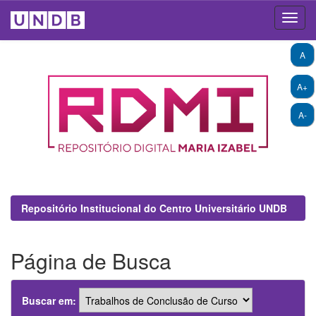
Skip
A
navigation
A+
A-
Repositório Institucional do Centro Universitário UNDB
Página de Busca
Buscar em: