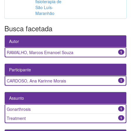
fisioterapia de
São Luís-
Maranhão
Busca facetada
Autor
RAMALHO, Marcos Emanoel Souza
1
Participante
CARDOSO, Ana Karinne Morais
1
Assunto
Gonarthrosis
1
Treatment
1