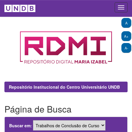
Skip
A
navigation
A+
A-
Repositório Institucional do Centro Universitário UNDB
Página de Busca
Buscar em: