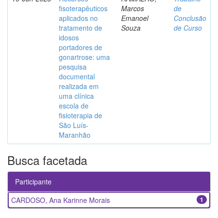
fisoterapêuticos
Marcos
de
aplicados no
Emanoel
Conclusão
tratamento de
Souza
de Curso
idosos
portadores de
gonartrose: uma
pesquisa
documental
realizada em
uma clínica
escola de
fisioterapia de
São Luís-
Maranhão
Busca facetada
Participante
CARDOSO, Ana Karinne Morais
1