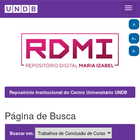
Skip
A
navigation
A+
A-
Repositório Institucional do Centro Universitário UNDB
Página de Busca
Buscar em: