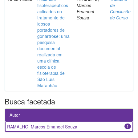
fisoterapêuticos
Marcos
de
aplicados no
Emanoel
Conclusão
tratamento de
Souza
de Curso
idosos
portadores de
gonartrose: uma
pesquisa
documental
realizada em
uma clínica
escola de
fisioterapia de
São Luís-
Maranhão
Busca facetada
Autor
RAMALHO, Marcos Emanoel Souza
1