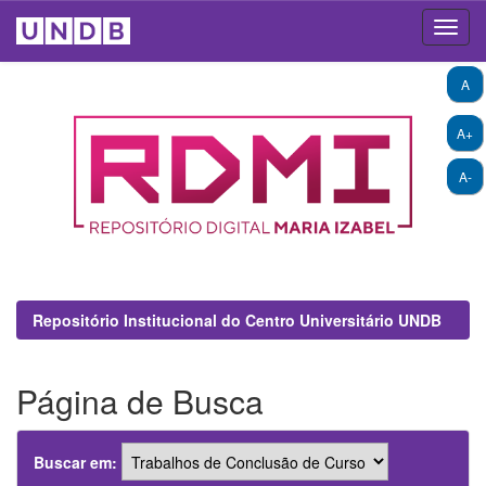
Skip
A
navigation
A+
A-
Repositório Institucional do Centro Universitário UNDB
Página de Busca
Buscar em: