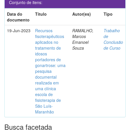
Conjunto de itens:
Data do
Título
Autor(es)
Tipo
documento
19-Jun-2023
Recursos
RAMALHO,
Trabalho
fisoterapêuticos
Marcos
de
aplicados no
Emanoel
Conclusão
tratamento de
Souza
de Curso
idosos
portadores de
gonartrose: uma
pesquisa
documental
realizada em
uma clínica
escola de
fisioterapia de
São Luís-
Maranhão
Busca facetada