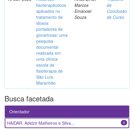
fisoterapêuticos
Marcos
de
aplicados no
Emanoel
Conclusão
tratamento de
Souza
de Curso
idosos
portadores de
gonartrose: uma
pesquisa
documental
realizada em
uma clínica
escola de
fisioterapia de
São Luís-
Maranhão
Busca facetada
Orientador
HAIDAR, Adelzir Malheiros e Silva...
1