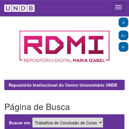
Skip
A
navigation
A+
A-
Repositório Institucional do Centro Universitário UNDB
Página de Busca
Buscar em: