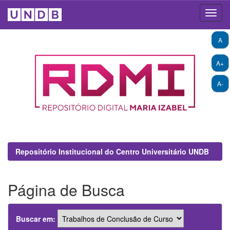
Skip
A
navigation
A+
A-
Repositório Institucional do Centro Universitário UNDB
Página de Busca
Buscar em: