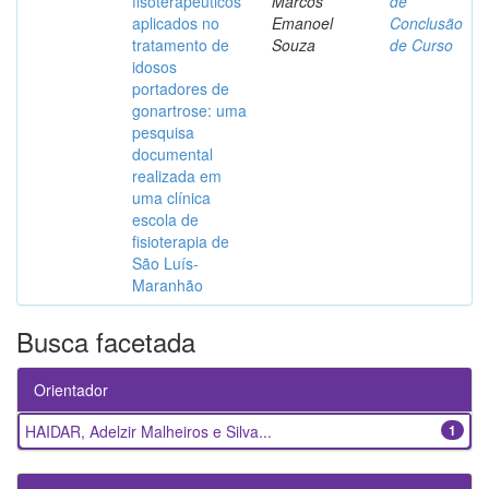
fisoterapêuticos
Marcos
de
aplicados no
Emanoel
Conclusão
tratamento de
Souza
de Curso
idosos
portadores de
gonartrose: uma
pesquisa
documental
realizada em
uma clínica
escola de
fisioterapia de
São Luís-
Maranhão
Busca facetada
Orientador
HAIDAR, Adelzir Malheiros e Silva...
1